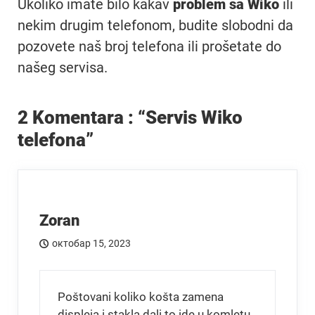
Ukoliko imate bilo kakav
problem sa Wiko
ili
nekim drugim telefonom, budite slobodni da
pozovete naš broj telefona ili prošetate do
našeg servisa.
2
Komentara : “Servis Wiko
telefona”
Zoran
октобар 15, 2023
Poštovani koliko košta zamena
displeja i stakla dali to ide u komletu