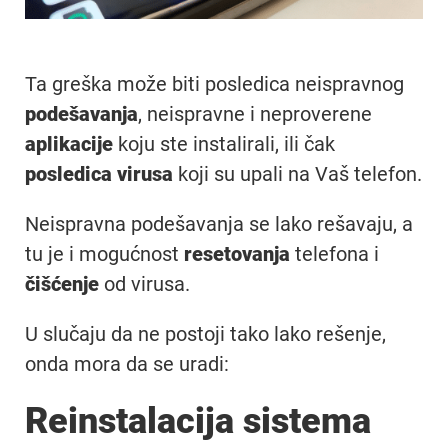
Ta greška može biti posledica neispravnog
podešavanja
, neispravne i neproverene
aplikacije
koju ste instalirali, ili čak
posledica
virusa
koji su upali na Vaš telefon.
Neispravna podešavanja se lako rešavaju, a
tu je i mogućnost
resetovanja
telefona i
čišćenje
od virusa.
U slučaju da ne postoji tako lako rešenje,
onda mora da se uradi:
Reinstalacija sistema