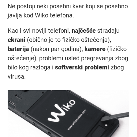
Ne postoji neki posebni kvar koji se posebno
javlja kod Wiko telefona.
Kao i svi noviji telefoni,
najčešće
stradaju
ekrani
(obično je to fizičko oštećenja),
baterija
(nakon par godina),
kamere
(fizičko
oštećenje), problemi usled pregrevanja zbog
bilo kog razloga i
softverski problemi
zbog
virusa.