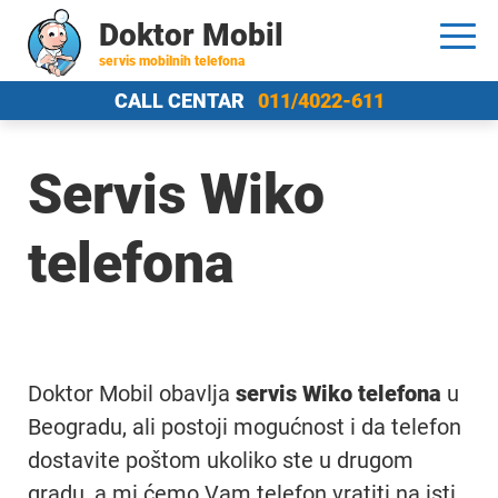
Doktor Mobil
servis mobilnih telefona
CALL CENTAR
011/4022-611
Servis Wiko
telefona
Doktor Mobil obavlja
servis Wiko telefona
u
Beogradu, ali postoji mogućnost i da telefon
dostavite poštom ukoliko ste u drugom
gradu, a mi ćemo Vam telefon vratiti na isti