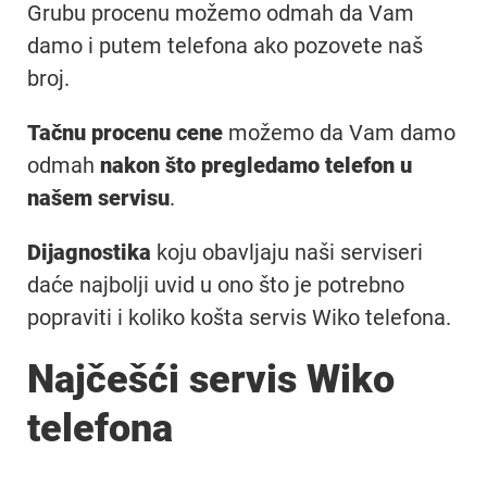
Grubu procenu možemo odmah da Vam
damo i putem telefona ako pozovete naš
broj.
Tačnu procenu cene
možemo da Vam damo
odmah
nakon što pregledamo telefon u
našem servisu
.
Dijagnostika
koju obavljaju naši serviseri
daće najbolji uvid u ono što je potrebno
popraviti i koliko košta servis Wiko telefona.
Najčešći servis Wiko
telefona