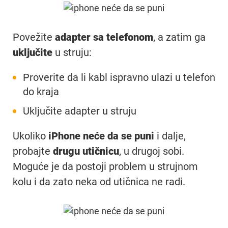
Povežite
adapter sa telefonom
, a zatim ga
uključite
u struju:
Proverite da li kabl ispravno ulazi u telefon
do kraja
Uključite adapter u struju
Ukoliko
iPhone neće da se puni
i dalje,
probajte
drugu utičnicu
, u drugoj sobi.
Moguće je da postoji problem u strujnom
kolu i da zato neka od utičnica ne radi.