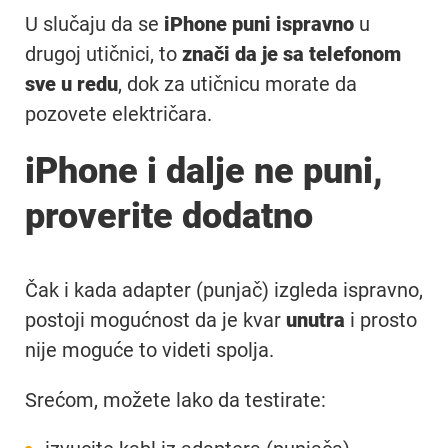
U slučaju da se
iPhone puni ispravno
u
drugoj utičnici, to
znači da je sa telefonom
sve u redu
, dok za utičnicu morate da
pozovete električara.
iPhone i dalje ne puni,
proverite dodatno
Čak i kada adapter (punjač) izgleda ispravno,
postoji mogućnost da je kvar
unutra
i prosto
nije moguće to videti spolja.
Srećom, možete lako da testirate: