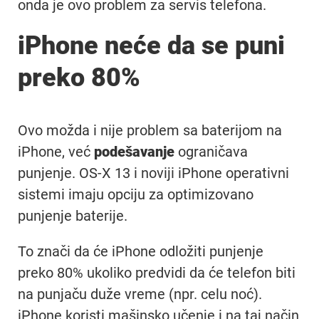
onda je ovo problem za servis telefona.
iPhone neće da se puni
preko 80%
Ovo možda i nije problem sa baterijom na
iPhone, već
podešavanje
ograničava
punjenje. OS-X 13 i noviji iPhone operativni
sistemi imaju opciju za optimizovano
punjenje baterije.
To znači da će iPhone odložiti punjenje
preko 80% ukoliko predvidi da će telefon biti
na punjaču duže vreme (npr. celu noć).
iPhone koristi mašinsko učenje i na taj način