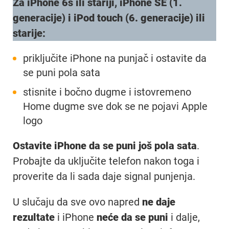
Za iPhone 6s ili stariji, iPhone SE (1.
generacije) i iPod touch (6. generacije) ili
starije:
priključite iPhone na punjač i ostavite da
se puni pola sata
stisnite i bočno dugme i istovremeno
Home dugme sve dok se ne pojavi Apple
logo
Ostavite iPhone da se puni još pola sata
.
Probajte da uključite telefon nakon toga i
proverite da li sada daje signal punjenja.
U slučaju da sve ovo napred
ne daje
rezultate
i iPhone
neće da se puni
i dalje,