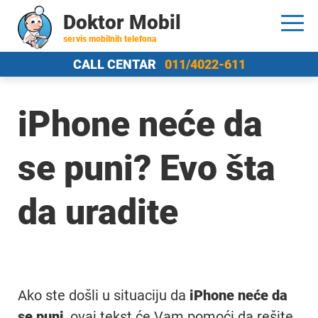
Doktor Mobil
servis mobilnih telefona
CALL CENTAR
011/4022-611
iPhone neće da
se puni? Evo šta
da uradite
Ako ste došli u situaciju da
iPhone neće da
se puni
, ovaj tekst će Vam pomoći da rešite