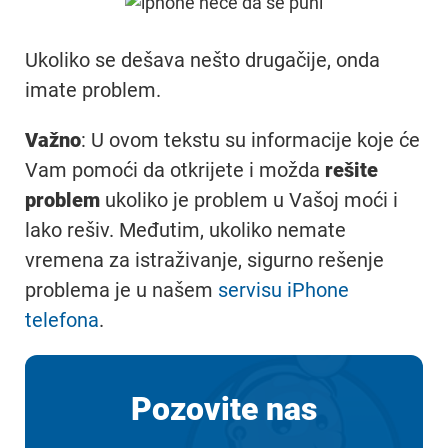
Ukoliko se dešava nešto drugačije, onda
imate problem.
Važno
: U ovom tekstu su informacije koje će
Vam pomoći da otkrijete i možda
rešite
problem
ukoliko je problem u Vašoj moći i
lako rešiv. Međutim, ukoliko nemate
vremena za istraživanje, sigurno rešenje
problema je u našem
servisu iPhone
telefona
.
Pozovite nas