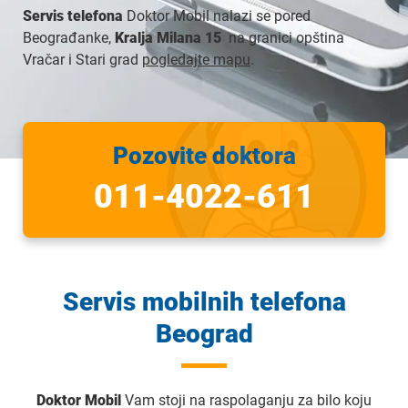
Servis telefona
Doktor Mobil nalazi se pored
Beograđanke,
Kralja Milana 15
na granici opština
Vračar i Stari grad
pogledajte mapu
.
Pozovite
doktora
011-4022-611
Servis mobilnih telefona
Beograd
Doktor Mobil
Vam stoji na raspolaganju za bilo koju