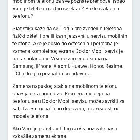
mobilnom telefonu
za sve poznate brendove. Ispao
Vam je telefon i razbio se ekran? Puklo staklo na
telefonu?
Statistika kaže da se 1 od 5 proizvedenih telefona
fizički ošteti i pre ili kasnije završi u servisu mobilnih
telefona. Ako je došlo do oštećenja i potrebna je
zamena kompletnog ekrana Doktor Mobil servis je
na raspolaganju. Vršimo zamenu ekrana na
Samsung, iPhone, Xiaomi, Huawei, Honor, Realme,
TCL i drugim poznatim brendovima.
Zamena napuklog stakla na mobilnom telefonu
obavlja se veoma brzo. Promena displeja na
telefonu se u Doktor Mobil servisu može završiti za
sat, dva vremena ili po dogovoru, u zavisnosti od
modela telefona.
Ako Vam je potreban hitan servis pozovite nas i
zakažite zamenu ekrana.