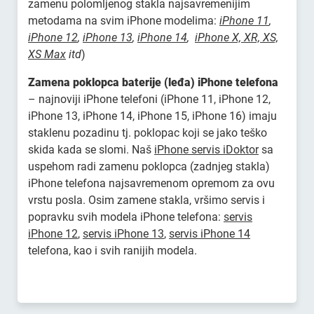
zamenu polomljenog stakla najsavremenijim
metodama na svim iPhone modelima:
iPhone 11
,
iPhone 12
,
iPhone 13
,
iPhone 14
,
iPhone X, XR, XS,
XS Max
itd
)
Zamena poklopca baterije (leđa) iPhone telefona
– najnoviji iPhone telefoni (iPhone 11, iPhone 12,
iPhone 13, iPhone 14, iPhone 15, iPhone 16) imaju
staklenu pozadinu tj. poklopac koji se jako teško
skida kada se slomi. Naš
iPhone servis iDoktor
sa
uspehom radi zamenu poklopca (zadnjeg stakla)
iPhone telefona najsavremenom opremom za ovu
vrstu posla. Osim zamene stakla, vršimo servis i
popravku svih modela iPhone telefona:
servis
iPhone 12
,
servis iPhone 13
,
servis iPhone 14
telefona, kao i svih ranijih modela.