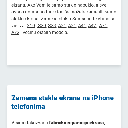
ekrana. Ako Vam je samo staklo napuklo, a sve
ostalo normalno funkcioniše možete zameniti samo
staklo ekrana.
Zamena stakla Samsung telefona
se
vrši za
S10
,
S20
,
S23
,
A31
,
A31
,
A41
,
A42
,
A71
,
A72
i većinu ostalih modela.
Z
amena stakla ekrana na iPhone
telefonima
Vršimo takozvanu
fabričku reparaciju ekrana
,