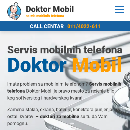
Doktor Mobil
servis mobilnih telefona
CALL CENTAR
011/4022-611
Servis mobilnih telefona
Doktor
Mobil
Imate problem sa mobilnim telefonom?
Servis mobilnih
telefona
Doktor Mobil je pravo mesto za rešenje bilo
kog softverskog i hardverskog kvara!
Zamena stakla, ekrana, baterije, konektora punjenja i svi
ostali kvarovi –
doktori za mobilne
su tu da Vam
pomognu.