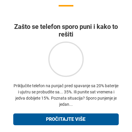
Zašto se telefon sporo puni i kako to
rešiti
Priključite telefon na punjač pred spavanje sa 20% baterije
i ujutru se probudite sa... 35%. Ili punite sat vremena i
jedva dobijete 15%. Poznata situacija? Sporo punjenje je
jedan...
PROČITAJTE VIŠE