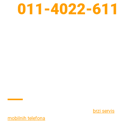
011-4022-611
Brza popravka telefona –
servis mobilnih telefona
Doktor Mobil
U okviru našeg servisa pružamo uslugu
brzi servis
mobilnih telefona
. Brzi servis je najbrža opcija da
popravite Vaš mobilni telefona.