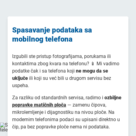
Spasavanje podataka sa
mobilnog telefona
Izgubili ste pristup fotografijama, porukama ili
kontaktima zbog kvara na telefonu? 📱 Mi vadimo
podatke čak i sa telefona koji
ne mogu da se
uključe
ili koji su već bili u drugom servisu bez
uspeha.
Za razliku od standardnih servisa, radimo i
ozbiljne
popravke matičnih ploča
— zamenu čipova,
mikrolemljenje i dijagnostiku na nivou ploče. Na
modernim telefonima podaci su upisani direktno u
čip, pa bez popravke ploče nema ni podataka.