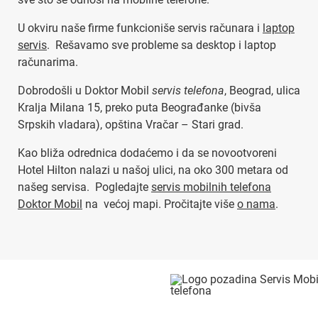
U okviru naše firme funkcioniše servis računara i
laptop
servis
. Rešavamo sve probleme sa desktop i laptop
računarima.
Dobrodošli u Doktor Mobil
servis telefona
, Beograd, ulica
Kralja Milana 15, preko puta Beograđanke (bivša
Srpskih vladara), opština Vračar – Stari grad.
Kao bliža odrednica dodaćemo i da se novootvoreni
Hotel Hilton nalazi u našoj ulici, na oko 300 metara od
našeg servisa. Pogledajte
servis mobilnih telefona
Doktor Mobil
na većoj mapi. Pročitajte više
o nama
.