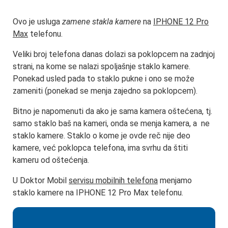
Ovo je usluga
zamene stakla kamere
na
IPHONE 12 Pro
Max
telefonu.
Veliki broj telefona danas dolazi sa poklopcem na zadnjoj
strani, na kome se nalazi spoljašnje staklo kamere.
Ponekad usled pada to staklo pukne i ono se može
zameniti (ponekad se menja zajedno sa poklopcem).
Bitno je napomenuti da ako je sama kamera oštećena, tj.
samo staklo baš na kameri, onda se menja kamera, a ne
staklo kamere. Staklo o kome je ovde reč nije deo
kamere, već poklopca telefona, ima svrhu da štiti
kameru od oštećenja.
U Doktor Mobil
servisu mobilnih telefona
menjamo
staklo kamere na IPHONE 12 Pro Max telefonu.