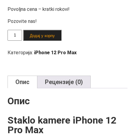
Povoljna cena – kratki rokovi!
Pozovite nas!
Zamena
Додај у корпу
stakla
kamere
iPhone
12
Категорија:
iPhone 12 Pro Max
Pro
Max
количина
Опис
Рецензије (0)
Опис
Staklo kamere
iPhone 12
Pro Max