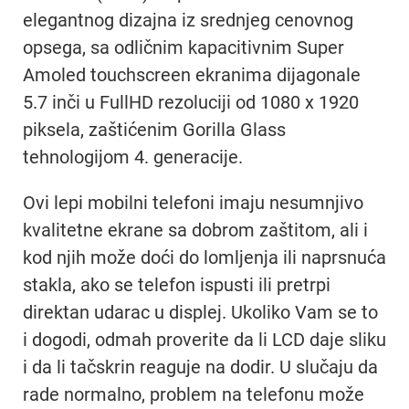
elegantnog dizajna iz srednjeg cenovnog
opsega, sa odličnim kapacitivnim Super
Amoled touchscreen ekranima dijagonale
5.7 inči u FullHD rezoluciji od 1080 x 1920
piksela, zaštićenim Gorilla Glass
tehnologijom 4. generacije.
Ovi lepi mobilni telefoni imaju nesumnjivo
kvalitetne ekrane sa dobrom zaštitom, ali i
kod njih može doći do lomljenja ili naprsnuća
stakla, ako se telefon ispusti ili pretrpi
direktan udarac u displej. Ukoliko Vam se to
i dogodi, odmah proverite da li LCD daje sliku
i da li tačskrin reaguje na dodir. U slučaju da
rade normalno, problem na telefonu može