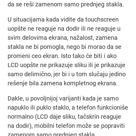
da se reši zamenom samo prednjeg stakla.
U situacijama kada vidite da touchscreen
uopšte ne reaguje na dodir ili ne reaguje u
svim delovima ekrana, nažalost, zamena
stakla ne bi pomogla, nego bi morao da se
promeni ceo ekran. Isto tako će biti i ako
LCD uopšte ne prikazuje sliku ili je prikazuje
samo delimično, jer bi i u tom slučaju jedino
rešenje bila zamena kompletnog ekrana.
Dakle, u povoljnijoj varijanti kada je samo
napuklo ili puklo staklo, a telefon funkcioniše
normalno (LCD daje sliku, tačskrin reaguje
na dodir), mobilni telefon može se popraviti
zamenom samo prednjeg stakla.