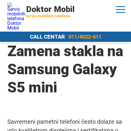
Doktor Mobil
servis mobilnih telefona
CALL CENTAR
011/4022-611
Zamena stakla na
Samsung Galaxy
S5 mini
Savremeni pametni telefoni često dolaze sa
vrlo kvalitetnim displejima i sertifikatima o