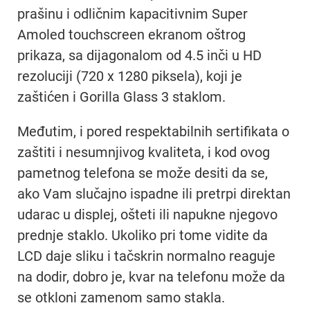
prašinu i odličnim kapacitivnim Super
Amoled touchscreen ekranom oštrog
prikaza, sa dijagonalom od 4.5 inči u HD
rezoluciji (720 x 1280 piksela), koji je
zaštićen i Gorilla Glass 3 staklom.
Međutim, i pored respektabilnih sertifikata o
zaštiti i nesumnjivog kvaliteta, i kod ovog
pametnog telefona se može desiti da se,
ako Vam slučajno ispadne ili pretrpi direktan
udarac u displej, ošteti ili napukne njegovo
prednje staklo. Ukoliko pri tome vidite da
LCD daje sliku i tačskrin normalno reaguje
na dodir, dobro je, kvar na telefonu može da
se otkloni zamenom samo stakla.