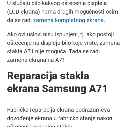
U slučaju bilo kakvog oštećenja displeja
(LCD ekrana) nema drugih mogućnosti osim
da se radi
zamena kompletnog ekrana
.
Ako ovi uslovi nisu ispunjeni, tj. ako postoji
oštećenje na displeju bilo koje vrste, zamena
stakla A71 nije moguća. Tada se radi
zamena ekrana na A71.
Reparacija stakla
ekrana Samsung A71
Fabrička reparacija ekrana podrazumeva
dovođenje ekrana u fabričko stanje nakon
oštećenja prednjeg stakla.